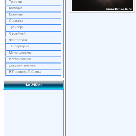
Триллер
Комедия
Военные
Сериалы
Трейлеры
Семейный
Фантастика
ТВ-передачи
Мультфильмы
Исторические
Документальные
В Переводе Гоблина
Чат 24Kino