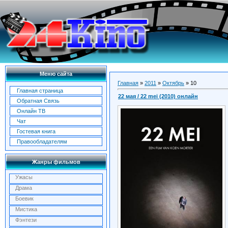
Меню сайта
Главная
»
2011
»
Октябрь
»
10
Главная страница
22 мая / 22 mei (2010) онлайн
Обратная Связь
Онлайн ТВ
Чат
Гостевая книга
Правообладателям
Жанры фильмов
Ужасы
Драма
Боевик
Мистика
Фэнтези