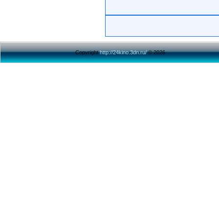
Copyright
http://24kino.3dn.ru/
© 2026