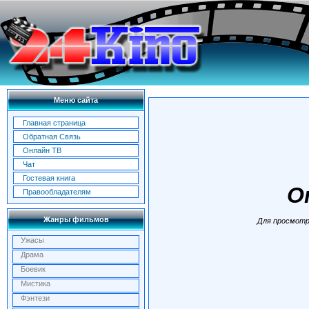
Меню сайта
Главная страница
Обратная Связь
Онлайн ТВ
Чат
Гостевая книга
O
Правообладателям
Жанры фильмов
Для просмотр
Ужасы
Драма
Боевик
Мистика
Фэнтези