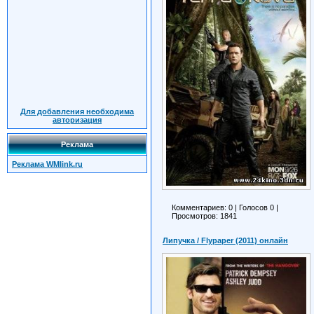
Для добавления необходима
авторизация
Реклама
Реклама WMlink.ru
Комментариев: 0
|
Голосов
0
|
Просмотров: 1841
Липучка / Flypaper (2011) онлайн