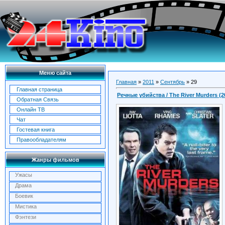
Меню сайта
Главная
»
2011
»
Сентябрь
»
29
Главная страница
Речные убийства / The River Murders (
Обратная Связь
Онлайн ТВ
Чат
Гостевая книга
Правообладателям
Жанры фильмов
Ужасы
Драма
Боевик
Мистика
Фэнтези